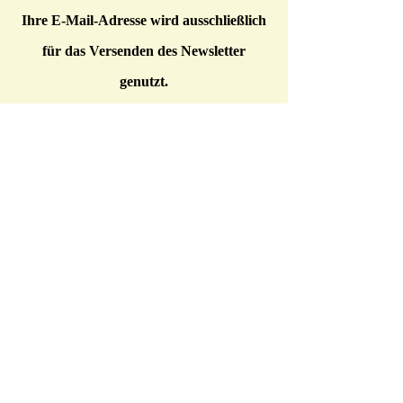
Ihre E-Mail-Adresse wird ausschließlich
für das Versenden des Newsletter
genutzt.
* * *
Meine bisher verschickten Newsletter
sind
hier
zum Nachlesen hinterlegt.
Altes Wissen in weisen Sprüchen:
"Gesundheit ist nicht alles, aber ohne
Gesundheit ist alles nichts​." - Arthur
Schopenhauer