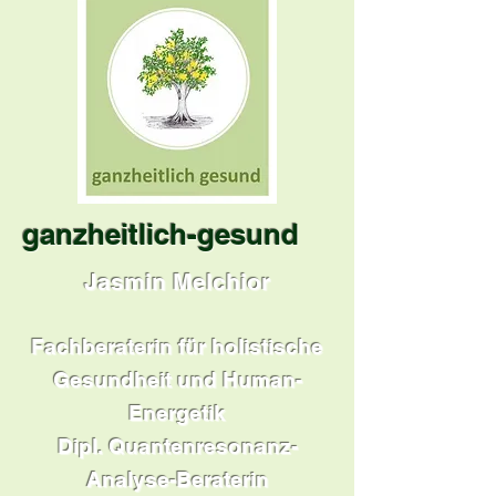
ganzheitlich-gesund
Jasmin Melchior
Fachberaterin für holistische
Gesundheit und Human-
Energetik
Dipl. Quantenresonanz-
Analyse-Beraterin