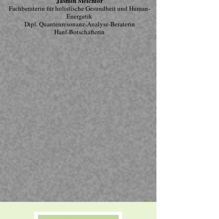
Jasmin Melchior
Fachberaterin für holistische Gesundheit und Human-
Energetik
Dipl. Quantenresonanz-Analyse-Beraterin
Hanf-Botschafterin