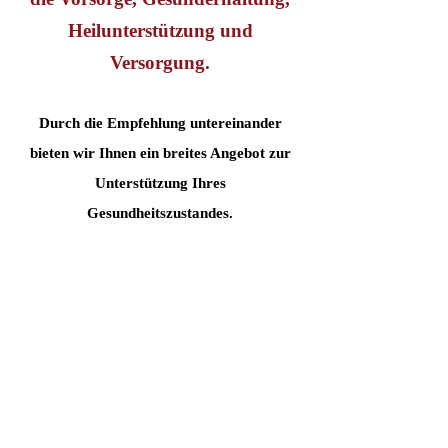
Heilunterstützung und
Versorgung.
Durch die Empfehlung untereinander
bieten wir Ihnen ein breites Angebot zur
Unterstützung Ihres
Gesundheitszustandes.
Sollten Sie im Bereich Gesundheit
selbstständig tätig sein und Interesse daran
haben, sich unserem Kreis anzuschließen,
melden Sie sich bitte bei mir. Wir freuen
uns über neue Mitglieder.